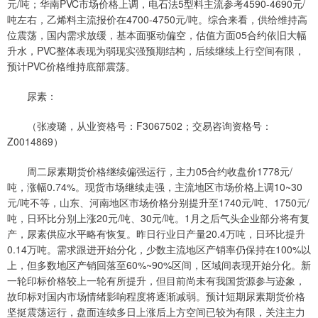
元/吨；华南PVC市场价格上调，电石法5型料主流参考4590-4690元/
吨左右，乙烯料主流报价在4700-4750元/吨。综合来看，供给维持高
位震荡，国内需求放缓，基本面驱动偏空，估值方面05合约依旧大幅
升水，PVC整体表现为弱现实强预期结构，后续继续上行空间有限，
预计PVC价格维持底部震荡。
尿素：
（张凌璐，从业资格号：F3067502；交易咨询资格号：
Z0014869）
周二尿素期货价格继续偏强运行，主力05合约收盘价1778元/
吨，涨幅0.74%。现货市场继续走强，主流地区市场价格上调10~30
元/吨不等，山东、河南地区市场价格分别提升至1740元/吨、1750元/
吨，日环比分别上涨20元/吨、30元/吨。1月之后气头企业部分将有复
产，尿素供应水平略有恢复。昨日行业日产量20.4万吨，日环比提升
0.14万吨。需求跟进开始分化，少数主流地区产销率仍保持在100%以
上，但多数地区产销回落至60%~90%区间，区域间表现开始分化。新
一轮印标价格较上一轮有所提升，但目前尚未有我国货源参与迹象，
故印标对国内市场情绪影响程度将逐渐减弱。预计短期尿素期货价格
坚挺震荡运行，盘面连续多日上涨后上方空间已较为有限，关注主力