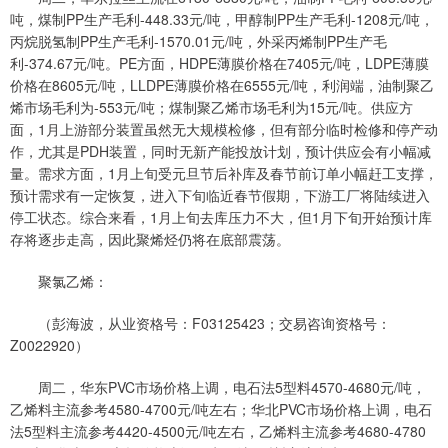
吨，煤制PP生产毛利-448.33元/吨，甲醇制PP生产毛利-1208元/吨，
丙烷脱氢制PP生产毛利-1570.01元/吨，外采丙烯制PP生产毛
利-374.67元/吨。PE方面，HDPE薄膜价格在7405元/吨，LDPE薄膜
价格在8605元/吨，LLDPE薄膜价格在6555元/吨，利润端，油制聚乙
烯市场毛利为-553元/吨；煤制聚乙烯市场毛利为15元/吨。供应方
面，1月上游部分装置虽然无大规模检修，但有部分临时检修和停产动
作，尤其是PDH装置，同时无新产能投放计划，预计供应会有小幅减
量。需求方面，1月上旬受元旦节后补库及春节前订单小幅赶工支撑，
预计需求有一定恢复，进入下旬临近春节假期，下游工厂将陆续进入
停工状态。综合来看，1月上旬去库压力不大，但1月下旬开始预计库
存将逐步走高，因此聚烯烃仍将在底部震荡。
聚氯乙烯：
（彭海波，从业资格号：F03125423；交易咨询资格号：
Z0022920）
周二，华东PVC市场价格上调，电石法5型料4570-4680元/吨，
乙烯料主流参考4580-4700元/吨左右；华北PVC市场价格上调，电石
法5型料主流参考4420-4500元/吨左右，乙烯料主流参考4680-4780