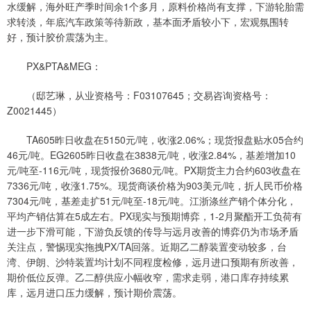
水缓解，海外旺产季时间余1个多月，原料价格尚有支撑，下游轮胎需
求转淡，年底汽车政策等待新政，基本面矛盾较小下，宏观氛围转
好，预计胶价震荡为主。
PX&PTA&MEG：
（邸艺琳，从业资格号：F03107645；交易咨询资格号：
Z0021445）
TA605昨日收盘在5150元/吨，收涨2.06%；现货报盘贴水05合约
46元/吨。EG2605昨日收盘在3838元/吨，收涨2.84%，基差增加10
元/吨至-116元/吨，现货报价3680元/吨。PX期货主力合约603收盘在
7336元/吨，收涨1.75%。现货商谈价格为903美元/吨，折人民币价格
7304元/吨，基差走扩51元/吨至-18元/吨。江浙涤丝产销个体分化，
平均产销估算在5成左右。PX现实与预期博弈，1-2月聚酯开工负荷有
进一步下滑可能，下游负反馈的传导与远月改善的博弈仍为市场矛盾
关注点，警惕现实拖拽PX/TA回落。近期乙二醇装置变动较多，台
湾、伊朗、沙特装置均计划不同程度检修，远月进口预期有所改善，
期价低位反弹。乙二醇供应小幅收窄，需求走弱，港口库存持续累
库，远月进口压力缓解，预计期价震荡。