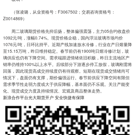
（张凌璐，从业资格号：F3067502；交易咨询资格号：
Z0014869）
周二玻璃期货价格先抑后扬，整体偏强震荡，主力05合约收盘价
1092元/吨，涨幅0.74%。现货价格企稳，国内浮法玻璃市场均价
1076元/吨，日环比持平。近期产线加速放水冷修，行业在产日熔量降
至15.15万吨，昨日维持稳定。春节前仍有1900吨日熔冷修计划，玻
璃供应也仍有下降空间。需求端跟进情绪依旧积极，昨日主流地区产
销率仍维持100%以上水平。后续部分下游逐步停工放假，玻璃刚需将
回落，因此现货高成交持续度仍有待观察。短期在现货成交情绪尚可
情况下，盘面仍有支撑，期价偏强运行。春节前供应下降空间有限但
需求季节性走弱力度或大于供应降幅，基本面仍不乐观。关注产能变
化、现货成交力度及持续情况、宏观及商品整体走势。
新浪合作平台光大期货开户 安全快捷有保障