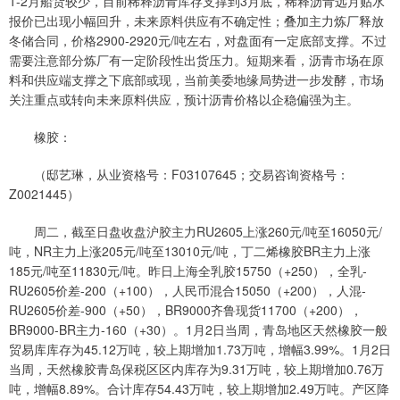
1-2月船货较少，目前稀释沥青库存支撑到3月底，稀释沥青远月贴水
报价已出现小幅回升，未来原料供应有不确定性；叠加主力炼厂释放
冬储合同，价格2900-2920元/吨左右，对盘面有一定底部支撑。不过
需要注意部分炼厂有一定阶段性出货压力。短期来看，沥青市场在原
料和供应端支撑之下底部或现，当前美委地缘局势进一步发酵，市场
关注重点或转向未来原料供应，预计沥青价格以企稳偏强为主。
橡胶：
（邸艺琳，从业资格号：F03107645；交易咨询资格号：
Z0021445）
周二，截至日盘收盘沪胶主力RU2605上涨260元/吨至16050元/
吨，NR主力上涨205元/吨至13010元/吨，丁二烯橡胶BR主力上涨
185元/吨至11830元/吨。昨日上海全乳胶15750（+250），全乳-
RU2605价差-200（+100），人民币混合15050（+200），人混-
RU2605价差-900（+50），BR9000齐鲁现货11700（+200），
BR9000-BR主力-160（+30）。1月2日当周，青岛地区天然橡胶一般
贸易库库存为45.12万吨，较上期增加1.73万吨，增幅3.99%。1月2日
当周，天然橡胶青岛保税区区内库存为9.31万吨，较上期增加0.76万
吨，增幅8.89%。合计库存54.43万吨，较上期增加2.49万吨。产区降