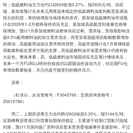
吨；低硫燃料油主力合约LU2603收涨0.27%，报2925元/吨。供应
端，新加坡预计在未来几周将迎来稳定的低硫燃料油套利船货及调油
组分的到货，将持续增加当地现有的库存。新加坡低硫燃料油市场预
计在2026年1-2月都将保持供应充足。新加坡高硫船货到港量也将继
续增加。预计1月新加坡燃料油整体供应过剩。需求端，受假期影响含
硫0.5%船用燃料油的加注需求清淡；而受安装脱硫塔的船舶数量增加
的推动，高硫船用油加注需求维持强势，高硫市场预计在1月将继续获
得船燃和炼化需求方面的支撑，而低硫燃料油市场需求预计仍难有较
大起色。整体来看，高、低硫燃料油市场因供应充足预计继续承压，
未来一个月FU和LU绝对价格或仍以跟随油价波动为主，但近期FU仓
单增加数量较多，关注内盘可能受到的额外压力。
沥青：
（杜冰沁，从业资格号：F3043760；交易咨询资格号：
Z0015786）
周二，上期所沥青主力合约BU2602收跌0.35%，报3144元/吨。
近期稀释沥青港口到货量短期保持稳定，主要源于前期订货船只陆续
到港，预计1月国内炼厂原料供应暂未受美委地缘事件直接影响，不过