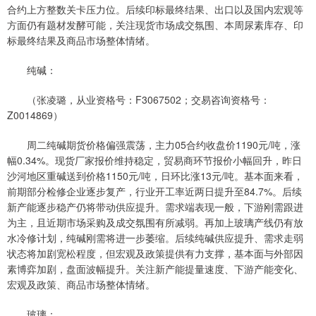
合约上方整数关卡压力位。后续印标最终结果、出口以及国内宏观等
方面仍有题材发酵可能，关注现货市场成交氛围、本周尿素库存、印
标最终结果及商品市场整体情绪。
纯碱：
（张凌璐，从业资格号：F3067502；交易咨询资格号：
Z0014869）
周二纯碱期货价格偏强震荡，主力05合约收盘价1190元/吨，涨
幅0.34%。现货厂家报价维持稳定，贸易商环节报价小幅回升，昨日
沙河地区重碱送到价格1150元/吨，日环比涨13元/吨。基本面来看，
前期部分检修企业逐步复产，行业开工率近两日提升至84.7%。后续
新产能逐步稳产仍将带动供应提升。需求端表现一般，下游刚需跟进
为主，且近期市场采购及成交氛围有所减弱。再加上玻璃产线仍有放
水冷修计划，纯碱刚需将进一步萎缩。后续纯碱供应提升、需求走弱
状态将加剧宽松程度，但宏观及政策提供有力支撑，基本面与外部因
素博弈加剧，盘面波幅提升。关注新产能提量速度、下游产能变化、
宏观及政策、商品市场整体情绪。
玻璃：