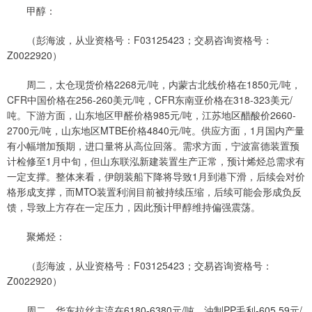
甲醇：
（彭海波，从业资格号：F03125423；交易咨询资格号：
Z0022920）
周二，太仓现货价格2268元/吨，内蒙古北线价格在1850元/吨，
CFR中国价格在256-260美元/吨，CFR东南亚价格在318-323美元/
吨。下游方面，山东地区甲醛价格985元/吨，江苏地区醋酸价2660-
2700元/吨，山东地区MTBE价格4840元/吨。供应方面，1月国内产量
有小幅增加预期，进口量将从高位回落。需求方面，宁波富德装置预
计检修至1月中旬，但山东联泓新建装置生产正常，预计烯烃总需求有
一定支撑。整体来看，伊朗装船下降将导致1月到港下滑，后续会对价
格形成支撑，而MTO装置利润目前被持续压缩，后续可能会形成负反
馈，导致上方存在一定压力，因此预计甲醇维持偏强震荡。
聚烯烃：
（彭海波，从业资格号：F03125423；交易咨询资格号：
Z0022920）
周二，华东拉丝主流在6180-6380元/吨，油制PP毛利-605.59元/