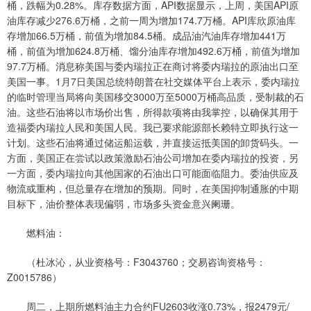
桶，跌幅为0.28%。库存数据方面，API数据显示，上周，美国API原
油库存减少276.6万桶，之前一周为增加174.7万桶。API库欣原油库
存增加66.5万桶，前值为增加84.5桶。成品油汽油库存增加441万
桶，前值为增加624.8万桶、馏分油库存增加492.6万桶，前值为增加
97.7万桶。消息称美国与委内瑞拉正在商讨将委内瑞拉的原油出口至
美国一事。1月7日美国总统特朗普在社交媒体平台上表示，委内瑞拉
的临时管理当局将向美国移交3000万至5000万桶高品质，受制裁的石
油。这些石油将以市场价出售，所得款项将由我掌控，以确保其用于
造福委内瑞拉人民和美国人民。我已要求能源部长赖特立即执行这一
计划。这些石油将通过储运船运载，并直接运抵美国的卸货码头。一
方面，美国正在尝试以政策激励石油公司增加在委内瑞拉的投资，另
一方面，委内瑞拉向其他国家的石油出口可能面临阻力。委油供应及
物流或重构，但总量存在增加的预期。同时，在美国抑制通胀的中期
目标下，油价整体表现偏弱，市场多头资金意兴阑珊。
燃料油：
（杜冰沁，从业资格号：F3043760；交易咨询资格号：
Z0015786）
周二，上期所燃料油主力合约FU2603收涨0.73%，报2479元/