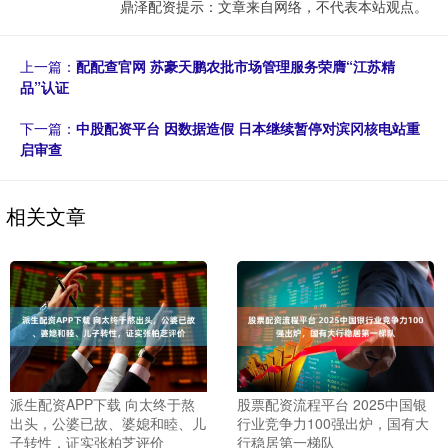
鼎泽配资提示：文章来自网络，不代表本站观点。
上一篇：
配配查官网 苏豪天鹏农批市场管理服务荣膺“江苏精
品”认证
下一篇：
中股配资平台 因数据造假 日本继续暂停对滨冈核电站重
启审查
相关文章
派生配资APP下载 向太终于熬
股票配资流程平台 2025中国银
出头，公婆已故、婆媳和睦、儿
行业竞争力100强出炉，国有大
子转性，证实张柏芝评价
行稳居第一梯队