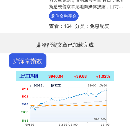
斯总统普京罕见地向媒体披露，目前有
70万俄军士兵在俄乌前线作战。这一数
龙信金融平台
字远超此前30万轮....
查看：
164
分类：
免息配资
鼎泽配资文章已加载完成
沪深京指数
上证综指
3940.04
+39.68
+1.02%