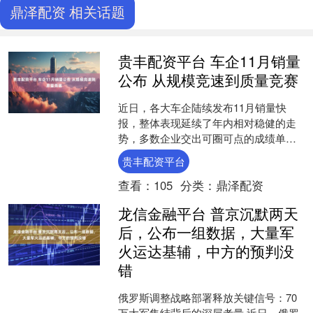
鼎泽配资 相关话题
贵丰配资平台 车企11月销量
公布 从规模竞速到质量竞赛
近日，各大车企陆续发布11月销量快
报，整体表现延续了年内相对稳健的走
势，多数企业交出可圈可点的成绩单。
伴随核心车企的最新披露数据，国内车
贵丰配资平台
市的竞争格局也愈发清晰：....
查看：
105
分类：
鼎泽配资
龙信金融平台 普京沉默两天
后，公布一组数据，大量军
火运达基辅，中方的预判没
错
俄罗斯调整战略部署释放关键信号：70
万大军集结背后的深层考量 近日，俄罗