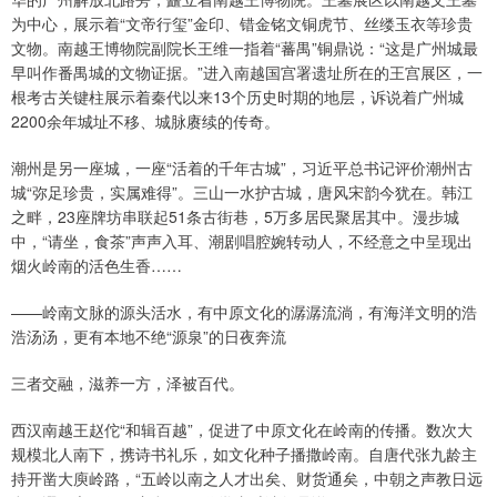
为中心，展示着“文帝行玺”金印、错金铭文铜虎节、丝缕玉衣等珍贵
文物。南越王博物院副院长王维一指着“蕃禺”铜鼎说：“这是广州城最
早叫作番禺城的文物证据。”进入南越国宫署遗址所在的王宫展区，一
根考古关键柱展示着秦代以来13个历史时期的地层，诉说着广州城
2200余年城址不移、城脉赓续的传奇。
潮州是另一座城，一座“活着的千年古城”，习近平总书记评价潮州古
城“弥足珍贵，实属难得”。三山一水护古城，唐风宋韵今犹在。韩江
之畔，23座牌坊串联起51条古街巷，5万多居民聚居其中。漫步城
中，“请坐，食茶”声声入耳、潮剧唱腔婉转动人，不经意之中呈现出
烟火岭南的活色生香……
——岭南文脉的源头活水，有中原文化的潺潺流淌，有海洋文明的浩
浩汤汤，更有本地不绝“源泉”的日夜奔流
三者交融，滋养一方，泽被百代。
西汉南越王赵佗“和辑百越”，促进了中原文化在岭南的传播。数次大
规模北人南下，携诗书礼乐，如文化种子播撒岭南。自唐代张九龄主
持开凿大庾岭路，“五岭以南之人才出矣、财货通矣，中朝之声教日远