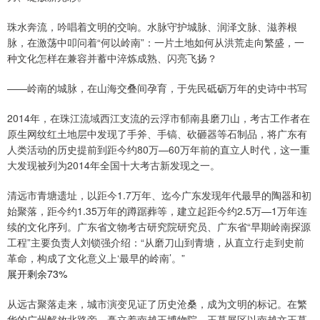
珠水奔流，吟唱着文明的交响。水脉守护城脉、润泽文脉、滋养根
脉，在激荡中叩问着“何以岭南”：一片土地如何从洪荒走向繁盛，一
种文化怎样在兼容并蓄中淬炼成熟、闪亮飞扬？
——岭南的城脉，在山海交叠间孕育，于先民砥砺万年的史诗中书写
2014年，在珠江流域西江支流的云浮市郁南县磨刀山，考古工作者在
原生网纹红土地层中发现了手斧、手镐、砍砸器等石制品，将广东有
人类活动的历史提前到距今约80万—60万年前的直立人时代，这一重
大发现被列为2014年全国十大考古新发现之一。
清远市青塘遗址，以距今1.7万年、迄今广东发现年代最早的陶器和初
始聚落，距今约1.35万年的蹲踞葬等，建立起距今约2.5万—1万年连
续的文化序列。广东省文物考古研究院研究员、广东省“早期岭南探源
工程”主要负责人刘锁强介绍：“从磨刀山到青塘，从直立行走到史前
革命，构成了文化意义上‘最早的岭南’。”
展开剩余73%
从远古聚落走来，城市演变见证了历史沧桑，成为文明的标记。在繁
华的广州解放北路旁，矗立着南越王博物院。王墓展区以南越文王墓