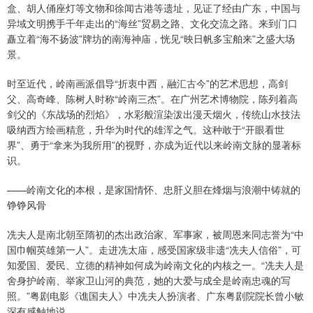
盒、胡人俑座灯等文物和徐闻古港等遗址，见证了经由广东，中国与
异域文明携手千年走出的“海丝”贸易之路、文化交流之路。来到门口
矗立着“海不扬波”牌坊的南海神庙，恍见“映日帆多宝舶来”之盛大场
景。
时至近代，岭南画派倡导“折衷中西，融汇古今”的艺术思想，高剑
父、高奇峰、陈树人时称“岭南三杰”。在广州艺术博物院，陈列着高
剑父的《东战场的烈焰》，水彩般渲染泼出漫天烟火，传统山水技法
吸纳西方绘画精意，升华为时代的雄浑之气。这种敢于“开眼看世
界”、勇于“拿来为我所用”的视野，亦成为近代以来岭南文脉的显著标
识。
——岭南文化的本根，是家国情怀、忠肝义胆在烽烟与浪潮中铸就的
铮铮风骨
冼夫人是南北朝至隋初的杰出政治家、军事家，被周恩来同志誉为“中
国巾帼英雄第一人”。走进冼太庙，感受国家级非遗“冼夫人信俗”，可
知爱国、爱民、立德的精神如何成为岭南文化的内核之一。“冼夫人是
舍身护岭南、举家卫山河的典范，她的大爱与成全是岭南忠魂的写
照。”粤剧电影《谯国夫人》中冼夫人扮演者、广东粤剧院院长曾小敏
深有感触地说。