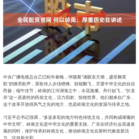
中央广播电视总台乙巳蛇年春晚，伴随着“满眼东方潮，盛世舞英
歌”的嘹亮歌声，英歌传人步伐铿锵、鼓槌翻飞，尽显中华文化的自信
昂扬；端午佳节，岭南的江河湖海之中，水花激溅、舟行如飞，“扒龙
舟”这一原真性的民俗文化，活力四射、惊艳世界。他们都来自广东，
这个改革开放得风气之先的地方，也是岭南文化的发源与传承之地。
习近平总书记强调，“多姿多彩的地方特色传统文化，共同构成璀璨的
中华文明”。岭南文化是中华文化的重要支脉。广东在经济社会高速发
展的同时，保护传承好岭南文化，推动岭南文化在新时代焕发新活
力、绽放新光彩。