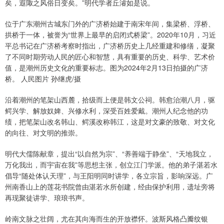
矣，遐陬之风俗日变矣。”明代学者丘濬如是说。
位于广东潮州古城东门外的广济桥始建于南宋年间，集梁桥、浮桥、
拱桥于一体，被誉为“世界上最早的启闭式桥梁”。2020年10月，习近
平总书记在广济桥考察时指出，广济桥历史上几经重建和修缮，凝聚
了不同时期劳动人民的匠心和智慧，具有重要的历史、科学、艺术价
值，是潮州历史文化的重要标志。图为2024年2月13日拍摄的广济
桥。 人民图片 孙继虎/摄
沿着潮州的笔架山西麓，拾级而上便是韩文公祠。韩愈治潮八月，驱
鳄兴学、解放奴婢、兴修水利，深受百姓爱戴。潮州人纪念他的功
绩，把笔架山改名韩山、鳄溪改称韩江，这是对文豪的致敬、对文化
的向往、对文明的推崇。
明代大儒陈献章，提出“以自然为宗”、“养善端于静坐”、“天地我立，
万化我出，而宇宙在我”等思想主张，创立江门学派。他的弟子湛若水
倡导“随处体认天理”，与王阳明同时讲学，各立宗旨，影响深远。广
州南香山上的莲花书院曾由湛若水所创建，经由保护利用，遗址旁将
再现聚徒讲学、琅琅书声。
岭南文脉之壮阔，尤在其向海而生的开放襟怀。波斯风格凸瓣纹银