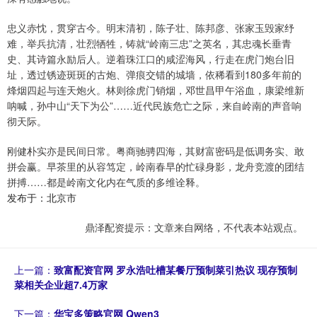
忠义赤忱，贯穿古今。明末清初，陈子壮、陈邦彦、张家玉毁家纾
难，举兵抗清，壮烈牺牲，铸就“岭南三忠”之英名，其忠魂长垂青
史、其诗篇永励后人。逆着珠江口的咸涩海风，行走在虎门炮台旧
址，透过锈迹斑斑的古炮、弹痕交错的城墙，依稀看到180多年前的
烽烟四起与连天炮火。林则徐虎门销烟，邓世昌甲午浴血，康梁维新
呐喊，孙中山“天下为公”……近代民族危亡之际，来自岭南的声音响
彻天际。
刚健朴实亦是民间日常。粤商驰骋四海，其财富密码是低调务实、敢
拼会赢。早茶里的从容笃定，岭南春早的忙碌身影，龙舟竞渡的团结
拼搏……都是岭南文化内在气质的多维诠释。
发布于：北京市
鼎泽配资提示：文章来自网络，不代表本站观点。
上一篇：
致富配资官网 罗永浩吐槽某餐厅预制菜引热议 现存预制
菜相关企业超7.4万家
下一篇：
华宝多策略官网 Qwen3