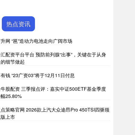
热点资讯
广升网 “邕”造动力电池走向广阔市场
外汇配资平台平台 预防前列腺“出事”，关键在于从身
边的细节做起
有钱 “23广资03”将于12月11日付息
金牛股配资 三季报点评：嘉实中证500ETF基金季度
幅25.80%
点策略官网 2026款上汽大众途昂Pro 450TSI四驱领
航版上市