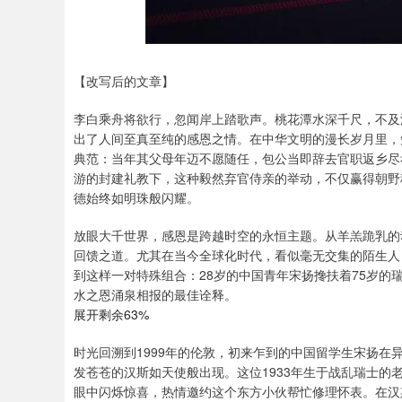
【改写后的文章】
李白乘舟将欲行，忽闻岸上踏歌声。桃花潭水深千尺，不及
出了人间至真至纯的感恩之情。在中华文明的漫长岁月里，
典范：当年其父母年迈不愿随任，包公当即辞去官职返乡尽
游的封建礼教下，这种毅然弃官侍亲的举动，不仅赢得朝野
德始终如明珠般闪耀。
放眼大千世界，感恩是跨越时空的永恒主题。从羊羔跪乳的
回馈之道。尤其在当今全球化时代，看似毫无交集的陌生人
到这样一对特殊组合：28岁的中国青年宋扬搀扶着75岁的
水之恩涌泉相报的最佳诠释。
展开剩余63%
时光回溯到1999年的伦敦，初来乍到的中国留学生宋扬
发苍苍的汉斯如天使般出现。这位1933年生于战乱瑞士
眼中闪烁惊喜，热情邀约这个东方小伙帮忙修理怀表。在汉