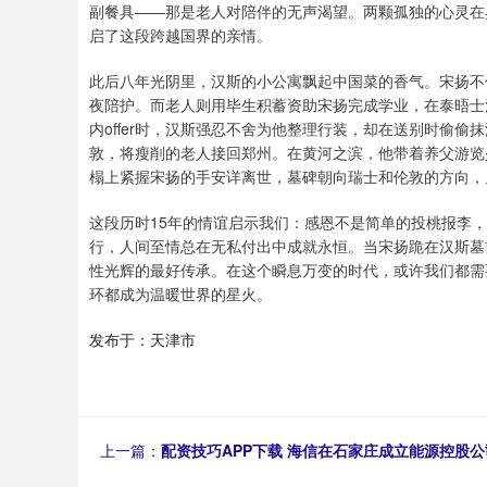
副餐具——那是老人对陪伴的无声渴望。两颗孤独的心灵在
启了这段跨越国界的亲情。
此后八年光阴里，汉斯的小公寓飘起中国菜的香气。宋扬不
夜陪护。而老人则用毕生积蓄资助宋扬完成学业，在泰晤士
内offer时，汉斯强忍不舍为他整理行装，却在送别时偷
敦，将瘦削的老人接回郑州。在黄河之滨，他带着养父游览
榻上紧握宋扬的手安详离世，墓碑朝向瑞士和伦敦的方向，
这段历时15年的情谊启示我们：感恩不是简单的投桃报李
行，人间至情总在无私付出中成就永恒。当宋扬跪在汉斯墓
性光辉的最好传承。在这个瞬息万变的时代，或许我们都需
环都成为温暖世界的星火。
发布于：天津市
上一篇：
配资技巧APP下载 海信在石家庄成立能源控股公