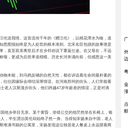
汪伦送我情。这首流传千年的《赠汪伦》，以桃花潭水为喻，道
知恩图报始终是为人处世的根本准则。北宋名臣包拯的故事便是
孝，直至双亲离世后才在乡邻劝说下重返仕途。在父母在，不远
称颂，更成为后世孝道楷模。历史长河奔涌向前，但感恩这一美
粤
动物本能，到乌鸦反哺的自然天性，都在诉说着生命间最朴素的
，往往因缘际会缔结深厚情谊。在河南郑州的街头，人们常能看
瑞士老人汉斯漫步街头，他们跨越47岁年龄差的情谊，正是对滴
涨
点
在异国他乡举目无亲。某个黄昏，坐错公交的他茫然坐在长椅上，银
的老人，半生漂泊英伦却始终孑然一身。当得知宋扬来自中国，老人
斯堆满书籍的公寓里，宋扬发现这位独居老人餐桌上永远摆着两