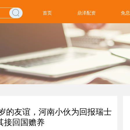
首页
鼎泽配资
免息
47岁的友谊，河南小伙为回报瑞士
其接回国赡养