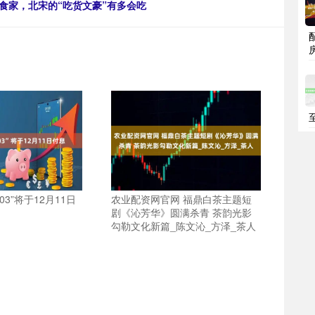
食家，北宋的“吃货文豪”有多会吃
03”将于12月11日
农业配资网官网 福鼎白茶主题短
剧《沁芳华》圆满杀青 茶韵光影
勾勒文化新篇_陈文沁_方泽_茶人