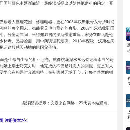
异国的暮色中逐渐靠近，最终汉斯提出以陪伴抵房租的约定，开
仅帮老人整理花园、修理电器，更在2003年汉斯股骨头骨折时彻
河畔的每个周末，都能看见他们垂钓的身影。2007年宋扬收到国
偷抹泪。分离两年间，当得知独居的汉斯罹患重病，宋扬立即飞赴伦
少林寺、品尝烩面，用中药调理其顽疾。2013年深秋，汉斯在病
见证这段感天动地的跨国父子情。
，而是生命与生命的相互照亮。就像桃花潭水永远铭记着李白的诗
前献上瑞士巧克力时，他完成的不仅是对恩人的回报，更是对人
要学会在相遇时真诚相待，在别离时无憾于心，让每个善意的循
鼎泽配资提示：文章来自网络，不代表本站观点。
司 注册资本7亿