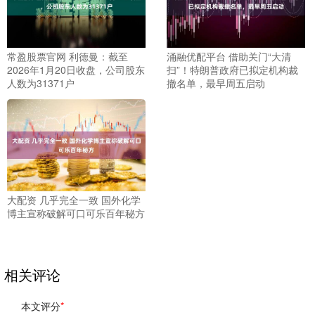
常盈股票官网 利德曼：截至
涌融优配平台 借助关门“大清
2026年1月20日收盘，公司股东
扫”！特朗普政府已拟定机构裁
人数为31371户
撤名单，最早周五启动
大配资 几乎完全一致 国外化学
博主宣称破解可口可乐百年秘方
相关评论
本文评分
*