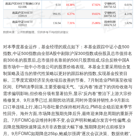
对本季度基金运作，基金经理的观点如下：本基金跟踪中证小盘500
指数,中证500指数由全部A股中剔除沪深300指数成份股及总市值排名
前300名的股票后,总市值排名靠前的500只股票组成,综合反映中国A
股市场中一批中小市值公司的股票价格表现。本基金主要采用组合复
制策略及适当的替代性策略以更好的跟踪标的指数,实现基金投资目
标。三季度宏观经济呈先收缩后改善的节奏。7月制造业PMI落至收缩
区间、EPMI淡季回落,主要受极端天气、“反内卷”推进下的供给收敛与
需求偏弱影响,但价格分项有显著抬升,显示“反内卷”整治下上游大宗价
格修复;8、9月淡季已过,前期扰动消退,同时外需保持韧性,8-9月新出
口订单连续上行,港口与吞吐量仍保持相对高位,PMI在企稳后迎来季节
性回升。海外方面,市场降息预期先降后升,最终迎来降息周期的重新开
启。7月FOMC会议维持利率不变,会议声明和鲍威尔发言中性偏鹰,会
后降息预期快速降温;8月非农数据大幅下修,预期降息时点前移至9
月。9月FOMC如期降息25bp,鲍威尔强调“逐次会议决策、数据依赖”,