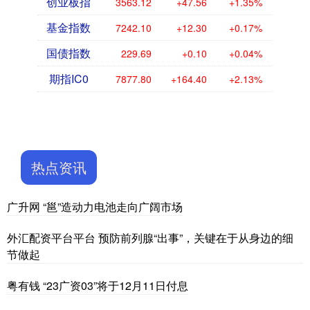
创业板指
3563.12
+47.56
+1.35%
基金指数
7242.10
+12.30
+0.17%
国债指数
229.69
+0.10
+0.04%
期指IC0
7877.80
+164.40
+2.13%
热点资讯
广升网 “邕”造动力电池走向广阔市场
外汇配资平台平台 预防前列腺“出事”，关键在于从身边的细
节做起
粤有钱 “23广资03”将于12月11日付息