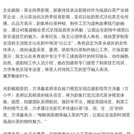
文化赋能：茶企跨界影视，探索传统表达新路径作为福鼎白茶产业领
军企业，大沁茶业此次跨界投资影视，旨在以短剧形式活化茶文化传
播。出品方表示，剧集将白茶种植、制作工艺与虚构故事线巧妙融
合，通过45集篇幅全景式呈现福鼎茶乡风貌，让观众在剧情中感受白
茶非遗技艺的魅力。杀青纪实：陈文沁演绎茶人角色，戏份贯穿制茶
全流程主演陈文沁在剧中饰演“沁公主”，角色设定为茶乡成长的女性
传承人，戏份涵盖采茶、萎凋、烘焙等白茶制作核心工序。片场花絮
显示，陈文沁在杀青戏中专注于手工揉捻茶叶的特写镜头，动作娴熟
自然。据剧组工作人员介绍，她在拍摄前专门接受了制茶技艺培训，
力求角色呈现专业度，将茶人对传统工艺的坚守融入表演。
展开剩余51%
光影赋能茶韵，方泽鑫老师亲自操刀视觉呈现总摄影指导方泽鑫（方
小平）老师以其精湛的镜头语言，将为剧集打造沉浸式茶乡视觉体
验。据悉，拍摄团队采用航拍、微距等手法，捕捉茶园绿意、制茶工
序的细节之美，力求通过光影艺术传递白茶“清、润、甘、活”的特
质。方泽鑫表示：“每帧画面都将融入茶的气韵，让观众在追剧时感受
福鼎白茶的独特魅力。”
传播布局：出品方透露，后续将推出“沁公主茶旅vlog”等衍生内容，联