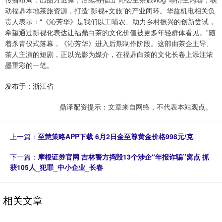
动福鼎本地茶旅资源，打造“影视+文旅”的产业闭环。华益机电相关负
责人表示：“《沁芳华》是我们以工哺农、助力乡村振兴的创新尝试，
希望通过影视化表达让福鼎白茶的文化价值被更多年轻群体看见。”随
着杀青仪式落幕，《沁芳华》进入后期制作阶段。这部由茶企主导、
茶人主演的短剧，正以光影为媒介，在福鼎白茶的文化长卷上添注浓
墨重彩的一笔。
发布于：浙江省
鼎泽配资提示：文章来自网络，不代表本站观点。
上一篇：
至慧策略APP下载 6月2日金至尊黄金价格998元/克
下一篇：
摩根证券官网 吉林警方捣毁13个涉企“年报诈骗”窝点 抓
获105人_犯罪_中小企业_长春
相关文章