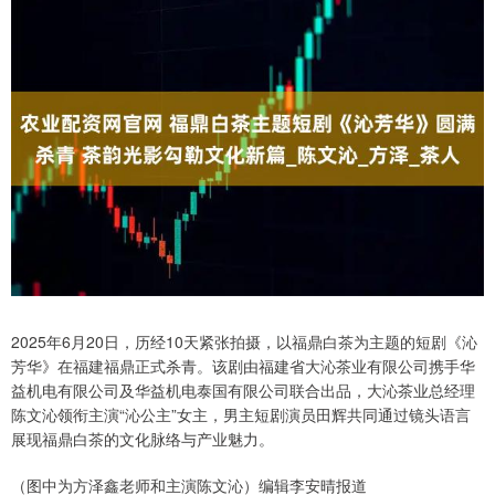
2025年6月20日，历经10天紧张拍摄，以福鼎白茶为主题的短剧《沁
芳华》在福建福鼎正式杀青。该剧由福建省大沁茶业有限公司携手华
益机电有限公司及华益机电泰国有限公司联合出品，大沁茶业总经理
陈文沁领衔主演“沁公主”女主，男主短剧演员田辉共同通过镜头语言
展现福鼎白茶的文化脉络与产业魅力。
（图中为方泽鑫老师和主演陈文沁）编辑李安晴报道