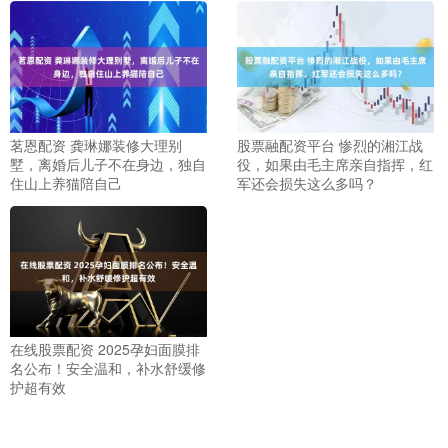
茗恩配资 龚琳娜装修大理别
股票融配资平台 惨烈的湘江战
墅，离婚后儿子不在身边，独自
役，如果由毛主席亲自指挥，红
住山上养猫陪自己
军还会损失这么多吗？
在线股票配资 2025孕妇面膜排
名公布！安全温和，补水舒缓修
护超有效