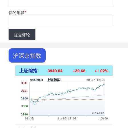
你的邮箱
*
提交评论
沪深京指数
上证综指
3940.04
+39.68
+1.02%