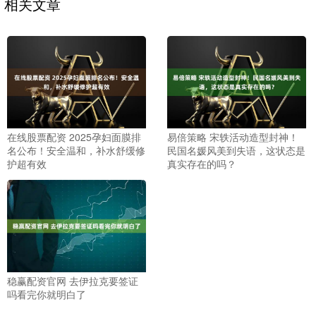
相关文章
在线股票配资 2025孕妇面膜排
易倍策略 宋轶活动造型封神！
名公布！安全温和，补水舒缓修
民国名媛风美到失语，这状态是
护超有效
真实存在的吗？
稳赢配资官网 去伊拉克要签证
吗看完你就明白了