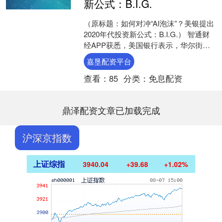
新公式：B.I.G.
（原标题：如何对冲“AI泡沫”？美银提出
2020年代投资新公式：B.I.G.） 智通财
经APP获悉，美国银行表示，华尔街正
迎来一个全新的投资主题——BIG组
嘉垦配资平台
合，....
查看：
85
分类：
免息配资
鼎泽配资文章已加载完成
沪深京指数
上证综指
3940.04
+39.68
+1.02%