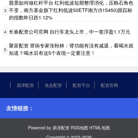
股票如何做杠杆平台 红利低波短期整理消化，压舱石角色
不变，南方基金旗下红利低波50ETF南方(515450)跟踪标
3
的指数昨日跌1.12%
长春配资公司官网 自行车龙头上市，中一签浮盈1.1万元
4
聚富配资 肾病专家张秋林：肾功能有没有减退，看喝水就
5
知道？喝水后有这5个表现一定要注意！
鼎泽配资
免息配资
配资平台
配资官网
友情链接：
Powered by
鼎泽配资
RSS地图
HTML地图
Copyright
© 2023-2026