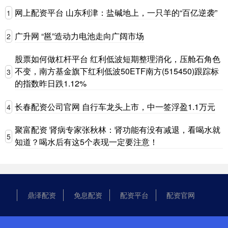
网上配资平台 山东利津：盐碱地上，一只羊的“百亿逆袭”
1
广升网 “邕”造动力电池走向广阔市场
2
股票如何做杠杆平台 红利低波短期整理消化，压舱石角色
不变，南方基金旗下红利低波50ETF南方(515450)跟踪标
3
的指数昨日跌1.12%
长春配资公司官网 自行车龙头上市，中一签浮盈1.1万元
4
聚富配资 肾病专家张秋林：肾功能有没有减退，看喝水就
5
知道？喝水后有这5个表现一定要注意！
鼎泽配资
免息配资
配资平台
配资官网