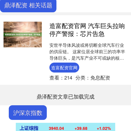
鼎泽配资 相关话题
造富配资官网 汽车巨头拉响
停产警报：芯片告急
安世半导体风波或将切断全球汽车行业
的供应链。 这家位居全球前三的功率半
导体巨头，是汽车产业不可或缺的核心
部件供应商。 据德国《图片报》报道，
造富配资官网
大众汽车于日前发布致....
查看：
214
分类：
免息配资
鼎泽配资文章已加载完成
沪深京指数
上证综指
3940.04
+39.68
+1.02%