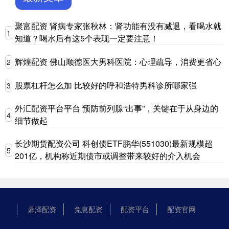
聚富配资 肾病专家张秋林：肾功能有没有减退，看喝水就
1
知道？喝水后有这5个表现一定要注意！
辉煌配资 佛山顺德医大男科医院：心理疏导，消费更省心
2
股票杠杆怎么加 比较好的呼和浩特男科诊所哪家强
3
外汇配资平台平台 预防前列腺“出事”，关键在于从身边的
4
细节做起
长沙期货配资公司 科创债ETF鹏华(551030)最新规模超
5
201亿，机构称近期债市或调整带来较好的介入机会
鼎泽配资
免息配资
配资平台
配资官网