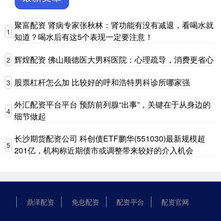
聚富配资 肾病专家张秋林：肾功能有没有减退，看喝水就
1
知道？喝水后有这5个表现一定要注意！
辉煌配资 佛山顺德医大男科医院：心理疏导，消费更省心
2
股票杠杆怎么加 比较好的呼和浩特男科诊所哪家强
3
外汇配资平台平台 预防前列腺“出事”，关键在于从身边的
4
细节做起
长沙期货配资公司 科创债ETF鹏华(551030)最新规模超
5
201亿，机构称近期债市或调整带来较好的介入机会
鼎泽配资
免息配资
配资平台
配资官网